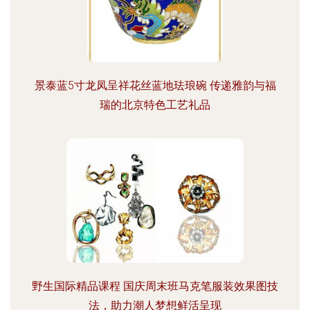
景泰蓝5寸龙凤呈祥花丝蓝地珐琅碗 传递雅韵与福
瑞的北京特色工艺礼品
野生国际精品课程 国庆周末班马克笔服装效果图技
法，助力潮人梦想鲜活呈现