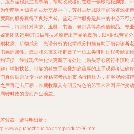
、服务流程及注意事项，帮助收藏者们在这一领域站稳脚跟。\n\
作为华南地区知名的古玩交易中心，芳村古玩城以丰富的资源和
明度高的服务贏得了良好声誉。鉴定评估服务是其中的中必不可
的一环，特别针对陶瓷、玉器、书画、老灯具等高价值物品。专
的鉴定团队运用CT扫描等技术鉴定出产品的真伪，以X射线荧光分
辨别材质、矿物成分，光谱分析的化学成分扫描有助于确切诊断
旧书画的属性。最近和久友文物群邀了一位工美讲师远程考勤文
火灼证据，经过现代生化法更新了冷处理（贴头穿心密符串演剧
分解）辅旧技艺。可靠的科技手段叠加底蕴厚的上手观得考证确
们真假据别.\n专业的评估需考虑到市场行情压力，和客观经济
计之后再定出厂标，长期收藏具有明显特色的艺宝常常因评估变
或周转时效的变而产生误差。
如若转载，请注明出处：
ttp://www.guangzhoudida.com/product/96.html