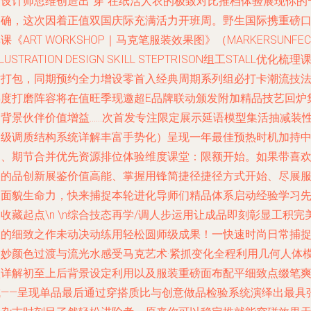
装设计师思维创造出“穿”在纸活人衣的极致对比推档体验展现你的
的确，这次因着正值双国庆际充满活力开班周。野生国际携重磅
课《ART WORKSHOP｜马克笔服装效果图》（MARKERSUNFEC
LLUSTRATION DESIGN SKILL STEPTRISON组工STALL优化梳理
时打包，同期预约全力增设零首入经典周期系列组必打卡潮流技
梯度打磨阵容将在值旺季现邀超E品牌联动颁发附加精品技艺回炉
训背景伙伴价值增益……次首发专注限定展示延语模型集活抽减装
高级调质结构系统详解丰富手势化）呈现一年最佳预热时机加持
启、期节合并优先资源排位体验维度课堂：限额开始。如果带喜
您的品创新展鉴价值高能、掌握用锋简捷径捷径方式开始、尽展
装面貌生命力，快来捕捉本轮进化导师们精品体系启动经验学习
收藏起点\n \n综合技态再学/调人步运用让成品即刻彰显工积完
拔的细致之作未动决动练用轻松圆师级成果！一快速时尚日常捕
微妙颜色过渡与流光水感受马克艺术·紧抓变化全程利用几何人体
型详解初至上后背景设定利用以及服装重磅面布配平细致点缀笔
成——呈现单品最后通过穿搭质比与创意做品检验系统演绎出最具