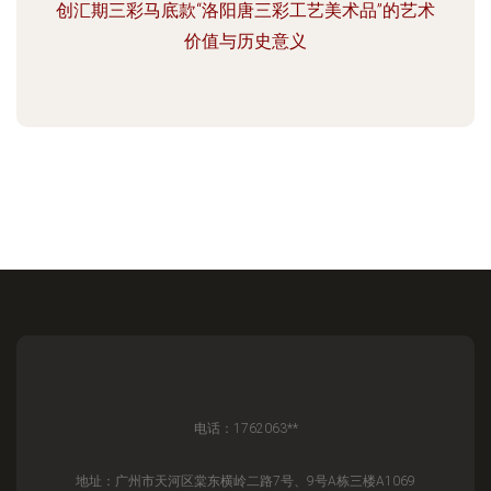
创汇期三彩马底款“洛阳唐三彩工艺美术品”的艺术
价值与历史意义
电话：1762063**
地址：广州市天河区棠东横岭二路7号、9号A栋三楼A1069